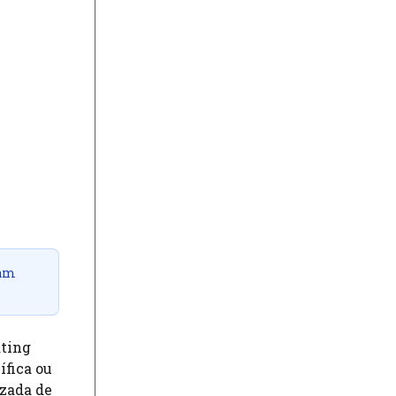
sam
ating
ífica ou
izada de