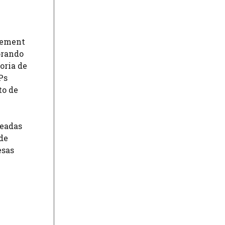
agement
orando
oria de
Ps
to de
seadas
de
esas