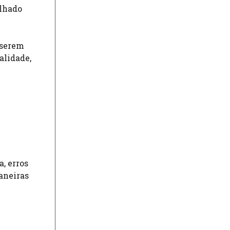
alhado
 serem
alidade,
, erros
aneiras