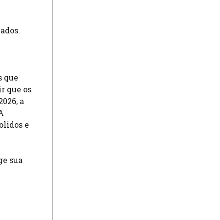
ados.
s que
r que os
2026, a
A
olidos e
ge sua