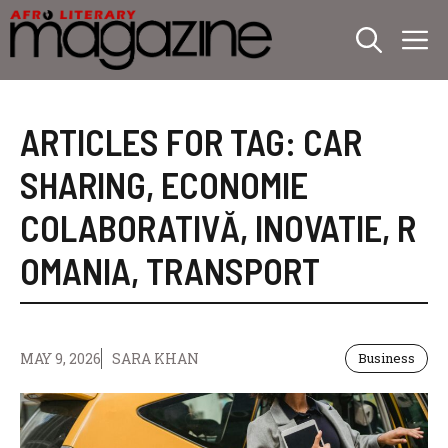
Skip
M
to
content
ARTICLES FOR TAG:
CAR
SHARING
,
ECONOMIE
COLABORATIVĂ
,
INOVATIE
,
R
OMANIA
,
TRANSPORT
MAY 9, 2026
SARA KHAN
Business